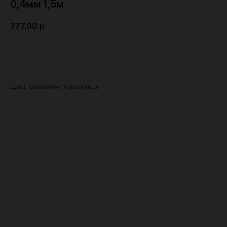
0,4мм 1,5м
777,00
р.
Купить
Цены по областям:: Новокузнецк