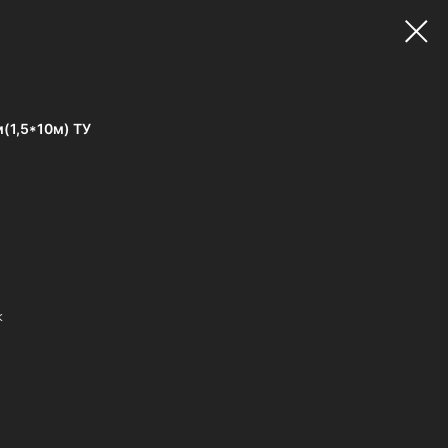
(1,5*10м) ТУ
к