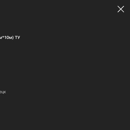
2м*10м) ТУ
ецк