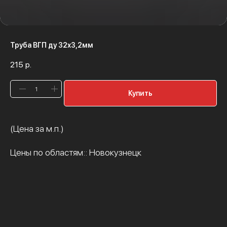
Труба ВГП ду 32х3,2мм
215
р.
Купить
(Цена за м.п.)
Цены по областям:: Новокузнецк