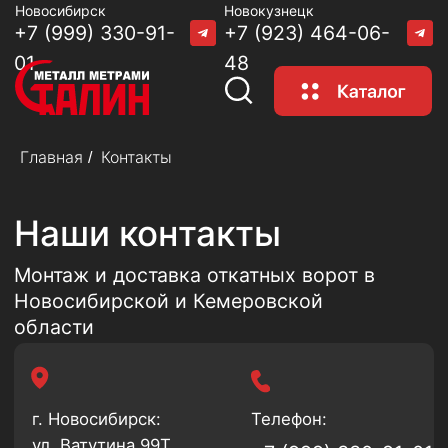
Новосибирск
Новокузнецк
+7 (999) 330-91-
+7 (923) 464-06-
01
48
Главная
Контакты
/
Наши контакты
Монтаж и доставка откатных ворот в
Новосибирской и Кемеровской
области
г. Новосибирск:
Телефон:
ул. Ватутина 99Т,
+7 (999) 330-91-01
оф220
E-mail:
График работы:
Пн - Пт с 9:00 до
3754140@mail.ru
18:00