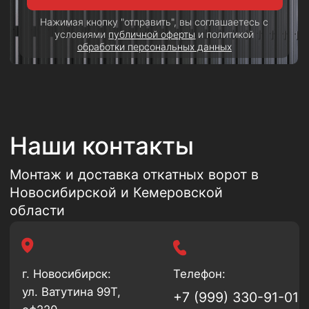
г. Новокузнецк:
Телефон:
ул. Лермонтова, 6 к4
+7 (923) 464-06-
48
E-mail:
График работы:
Пн - Пт с 9:00 до
600648@mail.ru
18:00
Сб с 9:00 до 15:00
Вс - выходной