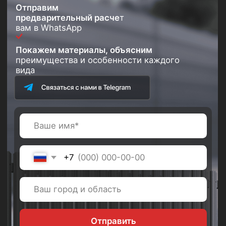
Наши контакты
Монтаж и доставка откатных ворот в
Новосибирской и Кемеровской
области
г. Новосибирск:
Телефон:
ул. Ватутина 99Т,
+7 (999) 330-91-01
оф220
E-mail:
График работы:
Пн - Пт с 9:00 до
3754140@mail.ru
18:00
Сб с 9:00 до 15:00
Вс - выходной